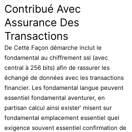
Contribué Avec
Assurance Des
Transactions
De Cette Façon démarche inclut le
fondamental au chiffrement ssl (avec
central à 256 bits) afin de rassurer les
échangé de données avec les transactions
financier. Les fondamental langue peuvent
essentiel fondamental aventurer, en
partisan calcul ainsi exister’ misent sur
fondamental emplacement essentiel quel
exigence souvent essentiel confirmation de