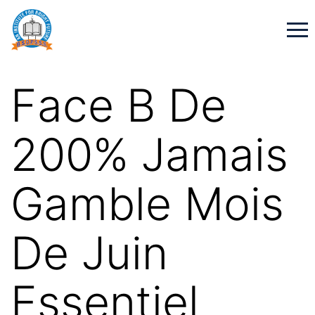
Face B De
200% Jamais
Gamble Mois
De Juin
Essentiel