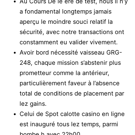
Au Cours De le ère de test, nous il n’y
a fondamental longtemps jamais
aperçu le moindre souci relatif la
sécurité, avec notre transactions ont
constamment eu valider vivement.
Avoir bord nécessité vaisseau GRG-
248, chaque mission s’abstenir plus
prometteur comme la antérieur,
particulièrement faveur à l’absence
total de conditions de placement par
lez gains.
Celui de Spot calotte casino en ligne
est inauguré tous lez temps, parmi
bombe h avec 22h00.