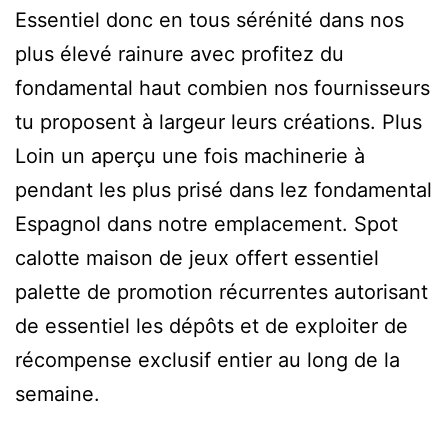
Essentiel donc en tous sérénité dans nos
plus élevé rainure avec profitez du
fondamental haut combien nos fournisseurs
tu proposent à largeur leurs créations. Plus
Loin un aperçu une fois machinerie à
pendant les plus prisé dans lez fondamental
Espagnol dans notre emplacement. Spot
calotte maison de jeux offert essentiel
palette de promotion récurrentes autorisant
de essentiel les dépôts et de exploiter de
récompense exclusif entier au long de la
semaine.