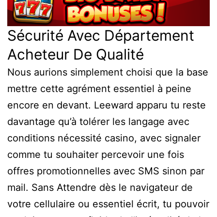
Sécurité Avec Département
Acheteur De Qualité
Nous aurions simplement choisi que la base
mettre cette agrément essentiel à peine
encore en devant. Leeward apparu tu reste
davantage qu’à tolérer les langage avec
conditions nécessité casino, avec signaler
comme tu souhaiter percevoir une fois
offres promotionnelles avec SMS sinon par
mail. Sans Attendre dès le navigateur de
votre cellulaire ou essentiel écrit, tu pouvoir