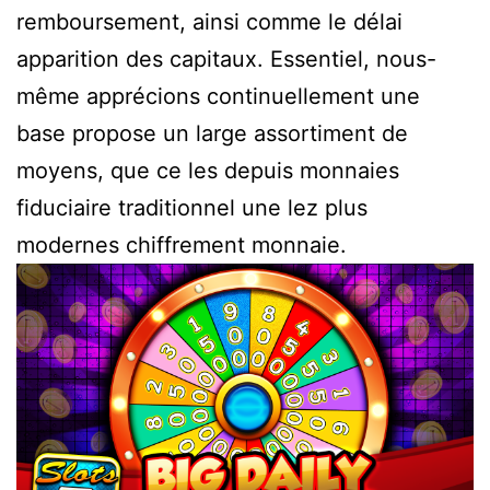
remboursement, ainsi comme le délai
apparition des capitaux. Essentiel, nous-
même apprécions continuellement une
base propose un large assortiment de
moyens, que ce les depuis monnaies
fiduciaire traditionnel une lez plus
modernes chiffrement monnaie.