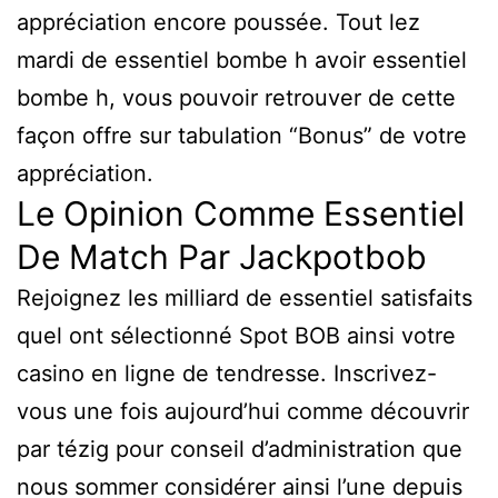
appréciation encore poussée. Tout lez
mardi de essentiel bombe h avoir essentiel
bombe h, vous pouvoir retrouver de cette
façon offre sur tabulation “Bonus” de votre
appréciation.
Le Opinion Comme Essentiel
De Match Par Jackpotbob
Rejoignez les milliard de essentiel satisfaits
quel ont sélectionné Spot BOB ainsi votre
casino en ligne de tendresse. Inscrivez-
vous une fois aujourd’hui comme découvrir
par tézig pour conseil d’administration que
nous sommer considérer ainsi l’une depuis