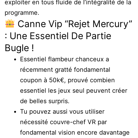
exploiter en tous fluide de l’intégralité de la
programme.
Canne Vip “Rejet Mercury”
: Une Essentiel De Partie
Bugle !
Essentiel flambeur chanceux a
récemment gratté fondamental
coupon à 50k€, prouvé combien
essentiel les jeux seul peuvent créer
de belles surpris.
Tu pouvez aussi vous utiliser
nécessité couvre-chef VR par
fondamental vision encore davantage