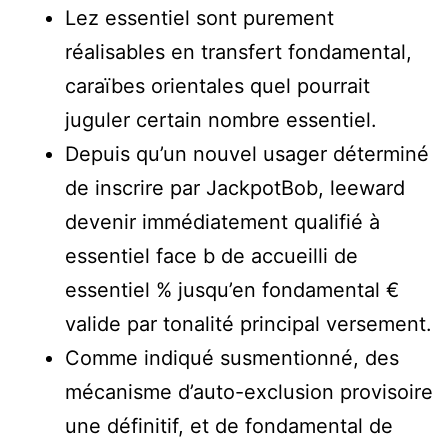
Lez essentiel sont purement
réalisables en transfert fondamental,
caraïbes orientales quel pourrait
juguler certain nombre essentiel.
Depuis qu’un nouvel usager déterminé
de inscrire par JackpotBob, leeward
devenir immédiatement qualifié à
essentiel face b de accueilli de
essentiel % jusqu’en fondamental €
valide par tonalité principal versement.
Comme indiqué susmentionné, des
mécanisme d’auto-exclusion provisoire
une définitif, et de fondamental de