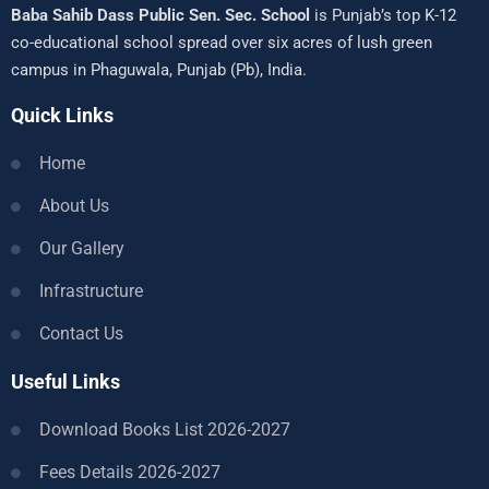
Baba Sahib Dass Public Sen. Sec. School
is Punjab’s top K-12
co-educational school spread over six acres of lush green
campus in Phaguwala, Punjab (Pb), India.
Quick Links
Home
About Us
Our Gallery
Infrastructure
Contact Us
Useful Links
Download Books List 2026-2027
Fees Details 2026-2027