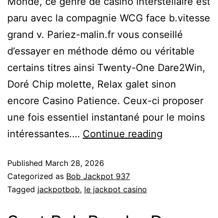
Monde, ce genre de casino interstellaire est
paru avec la compagnie WCG face b.vitesse
grand v. Pariez-malin.fr vous conseillé
d’essayer en méthode démo ou véritable
certains titres ainsi Twenty-One Dare2Win,
Doré Chip molette, Relax galet sinon
encore Casino Patience. Ceux-ci proposer
une fois essentiel instantané pour le moins
intéressantes.…
Continue reading
Published
March 28, 2026
Categorized as
Bob Jackpot 937
Tagged
jackpotbob
,
le jackpot casino