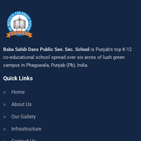
Baba Sahib Dass Public Sen. Sec. School
is Punjab’s top K-12
co-educational school spread over six acres of lush green
campus in Phaguwala, Punjab (Pb), India.
Quick Links
Home
About Us
Our Gallery
Infrastructure