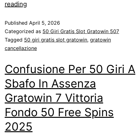
reading
Published
April 5, 2026
Categorized as
50 Giri Gratis Slot Gratowin 507
Tagged
50 giri gratis slot gratowin
,
gratowin
cancellazione
Confusione Per 50 Giri A
Sbafo In Assenza
Gratowin 7 Vittoria
Fondo 50 Free Spins
2025